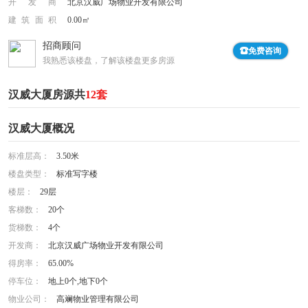
开发商
北京汉威广场物业开发有限公司
建筑面积
0.00㎡
招商顾问
免费咨询
我熟悉该楼盘，了解该楼盘更多房源
汉威大厦房源共
12套
汉威大厦概况
标准层高：
3.50米
楼盘类型：
标准写字楼
楼层：
29层
客梯数：
20个
货梯数：
4个
开发商：
北京汉威广场物业开发有限公司
得房率：
65.00%
停车位：
地上0个,地下0个
物业公司：
高斓物业管理有限公司