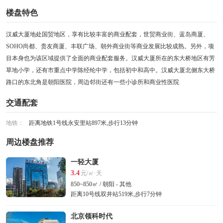
楼盘特色
汉威大厦地处国贸地区，享有比较丰富的商业配套，世贸商业街、蓝岛商厦、
SOHO尚都、贵友商厦、丰联广场、朝外商业街等商业发展比较成熟。另外，项
目本身也为该区域提供了全面的商业配套服务。汉威大厦所在的东大桥地区有芳
草地小学，还有市重点中学陈经纶中学，包括初中和高中。汉威大厦北侧东大桥
路口的东北角是朝阳医院，周边邻街还有一些小诊所和商业性医院
交通配套
地铁：
距离地铁1号线永安里站897米,步行13分钟
周边楼盘推荐
一轻大厦
3.4
元/㎡·天
850~850㎡ / 朝阳 - 其他
距离10号线双井站519米,步行7分钟
北京领科时代