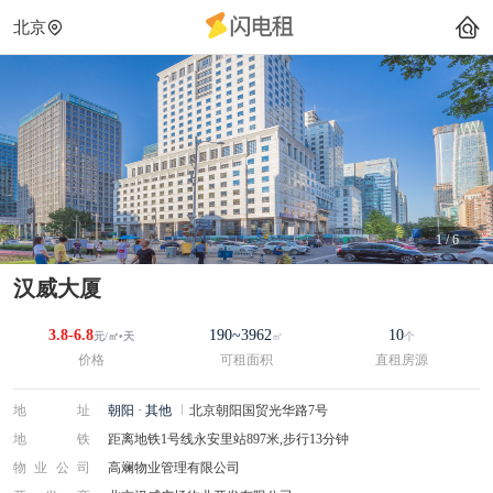
北京
1
/
6
汉威大厦
3.8-6.8
190~3962
10
元/㎡•天
㎡
个
价格
可租面积
直租房源
地址
朝阳
·
其他
北京朝阳国贸光华路7号
地铁
距离地铁1号线永安里站897米,步行13分钟
物业公司
高斓物业管理有限公司