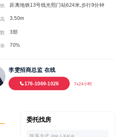
距离地铁13号线光熙门站624米,步行9分钟
铁
3.50m
高
3部
数
70%
率
李雯招商总监
在线
176-1069-1026
7x24小时
委托找房
联系方式