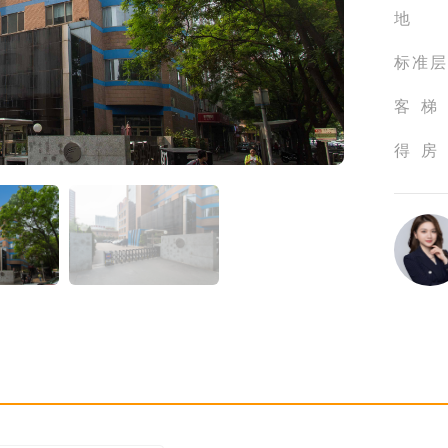
地
标准层
客梯
得房