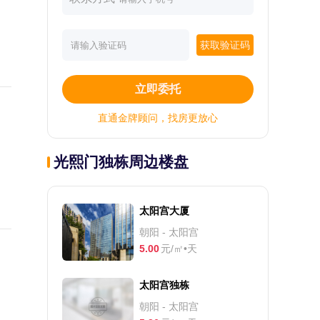
获取验证码
立即委托
直通金牌顾问，找房更放心
光熙门独栋周边楼盘
太阳宫大厦
朝阳 - 太阳宫
5.00
元/㎡•天
太阳宫独栋
朝阳 - 太阳宫