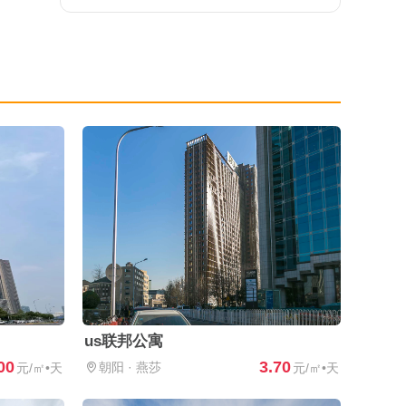
us联邦公寓
00
3.70
朝阳
·
燕莎
元/㎡•天
元/㎡•天