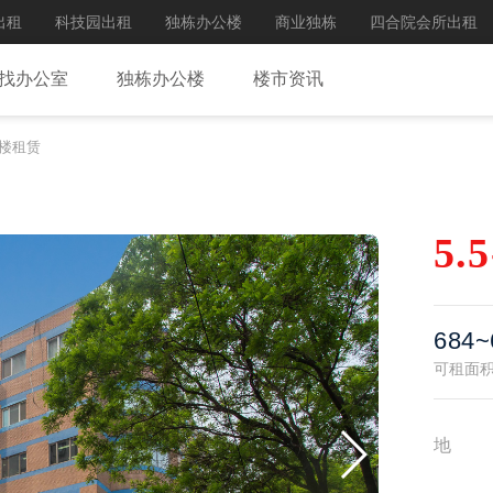
出租
科技园出租
独栋办公楼
商业独栋
四合院会所出租
找办公室
独栋办公楼
楼市资讯
楼租赁
5.5
684
可租面
地