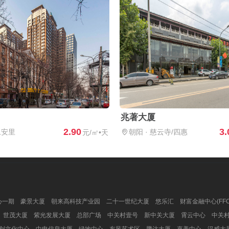
兆著大厦
2.90
3.
永安里
朝阳
·
慈云寺/四惠
元/㎡•天
心一期
豪景大厦
朝来高科技产业园
二十一世纪大厦
悠乐汇
财富金融中心(FFC
世茂大厦
紫光发展大厦
总部广场
中关村壹号
新中关大厦
霄云中心
中关
创文化中心
中电信息大厦
绿地中心
东风艺术区
腾达大厦
嘉美中心
汉威大