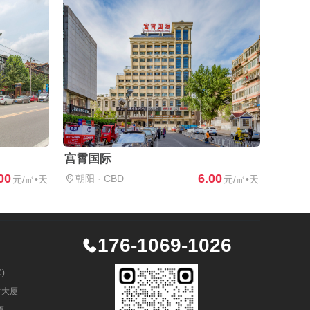
宫霄国际
00
6.00
朝阳
·
CBD
元/㎡•天
元/㎡•天
176-1069-1026
)
村大厦
厦