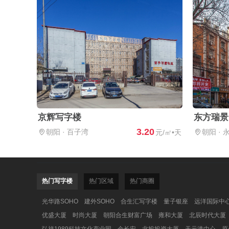
京辉写字楼
东方瑞景
3.20
朝阳
·
百子湾
朝阳
·
元/㎡•天
热门写字楼
热门区域
热门商圈
光华路SOHO
建外SOHO
合生汇写字楼
量子银座
远洋国际中
优盛大厦
时尚大厦
朝阳合生财富广场
雍和大厦
北辰时代大厦
弘祥1989科技文化产业园
金长安
北投投资大厦
天元港中心
原