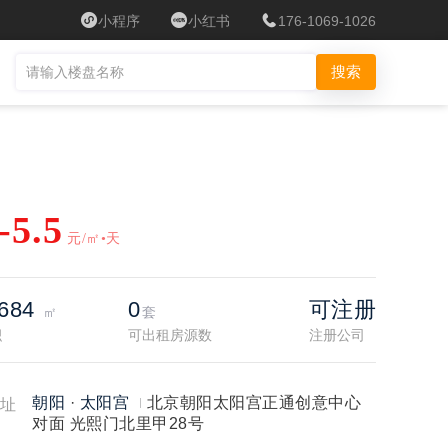
小程序
小红书
176-1069-1026
搜索
-5.5
元/㎡•天
~684
0
可注册
㎡
套
积
可出租房源数
注册公司
朝阳
·
太阳宫
北京朝阳太阳宫正通创意中心
址
对面 光熙门北里甲28号