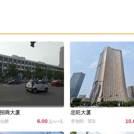
招商大厦
忠旺大厦
6.00
10.
酒仙桥
朝阳
·
望京
元/㎡•天