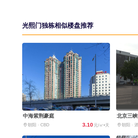
光熙门独栋相似楼盘推荐
中海紫荆豪庭
北京三峡
3.10
朝阳
·
CBD
朝阳
·
元/㎡•天